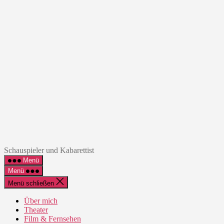
Zum
Inhalt
springen
Andreas
Schauspieler und Kabarettist
Klaue
Menü
Menü
Menü schließen
Über mich
Theater
Film & Fernsehen